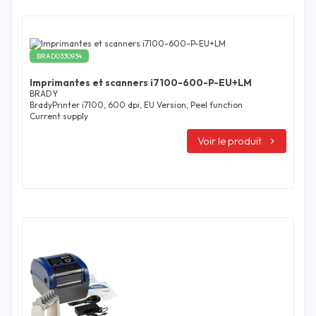
BRAD0330934
Imprimantes et scanners i7100-600-P-EU+LM
BRADY
BradyPrinter i7100, 600 dpi, EU Version, Peel function
Current supply
Voir le produit