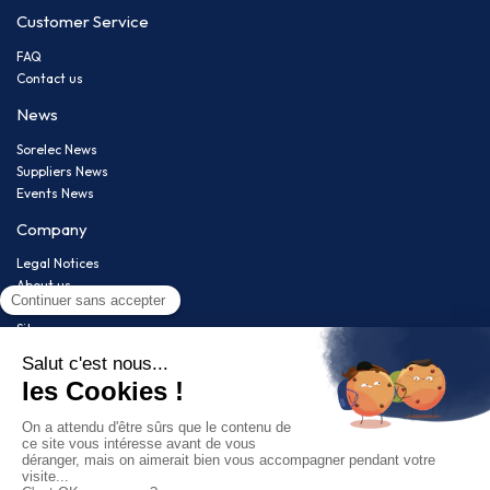
Customer Service
FAQ
Contact us
News
Sorelec News
Suppliers News
Events News
Company
Legal Notices
About us
Privacy policy
Sitemap
Newsletter
Restez informé(e) de nos nouveautés !
Follow us