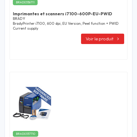
BRAD0336711
Imprimantes et scanners i7100-600P-EU-PWID
BRADY
BradyPrinter i7100, 600 dpi, EU Version, Peel function + PWID
Current supply
Voir le produit
BRAD0337710