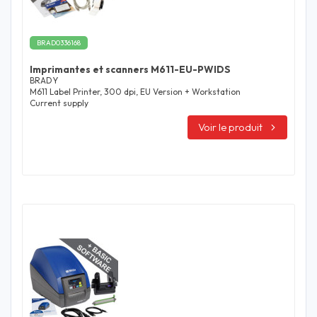
BRAD0336168
Imprimantes et scanners M611-EU-PWIDS
BRADY
M611 Label Printer, 300 dpi, EU Version + Workstation
Current supply
Voir le produit