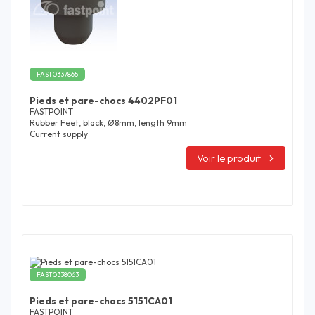
FAST0337865
Pieds et pare-chocs 4402PF01
FASTPOINT
Rubber Feet, black, Ø8mm, length 9mm
Current supply
Voir le produit
FAST0338063
Pieds et pare-chocs 5151CA01
FASTPOINT