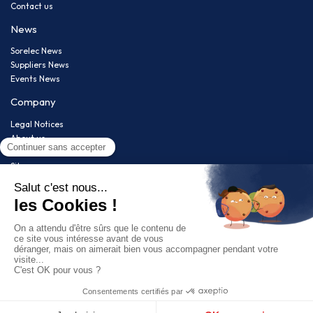
Contact us
News
Sorelec News
Suppliers News
Events News
Company
Legal Notices
About us
Privacy policy
Sitemap
Newsletter
Restez informé(e) de nos nouveautés !
Follow us