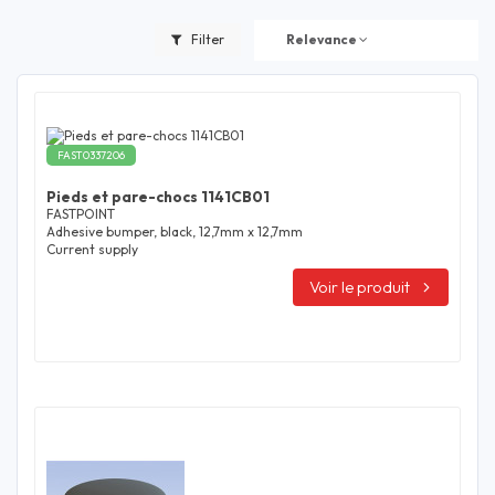
Filter
Relevance
FAST0337206
Pieds et pare-chocs 1141CB01
FASTPOINT
Adhesive bumper, black, 12,7mm x 12,7mm
Current supply
Voir le produit