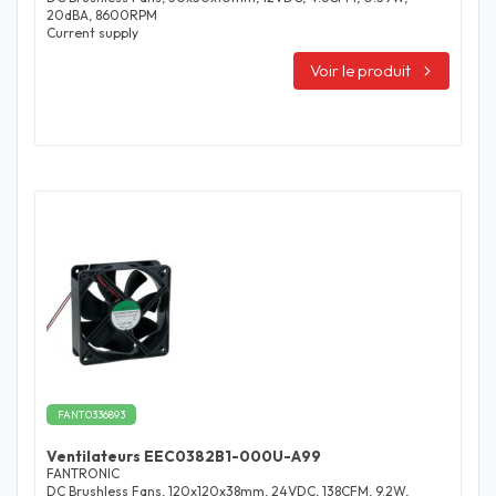
20dBA, 8600RPM
Current supply
Voir le produit
FANT0336893
Ventilateurs EEC0382B1-000U-A99
FANTRONIC
DC Brushless Fans, 120x120x38mm, 24VDC, 138CFM, 9.2W,