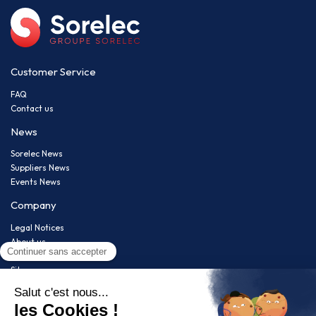
Customer Service
FAQ
Contact us
News
Sorelec News
Suppliers News
Events News
Company
Legal Notices
About us
Privacy policy
Sitemap
Newsletter
Restez informé(e) de nos nouveautés !