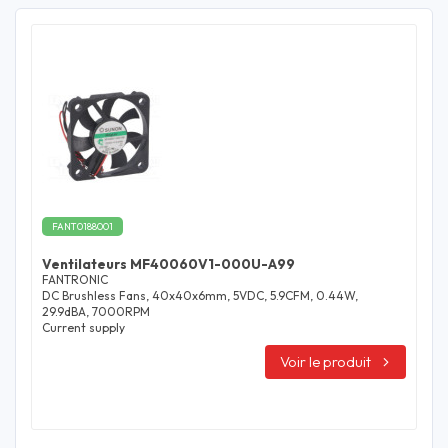
FANT0188001
Ventilateurs MF40060V1-000U-A99
FANTRONIC
DC Brushless Fans, 40x40x6mm, 5VDC, 5.9CFM, 0.44W,
29.9dBA, 7000RPM
Current supply
Voir le produit