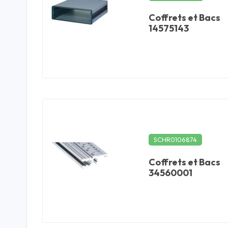
Coffrets et Bacs
14575143
SCHR0106874
Coffrets et Bacs
34560001