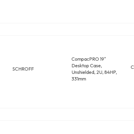
CompacPRO 19"
Desktop Case,
C
SCHROFF
Unshielded, 2U, 84HP,
331mm