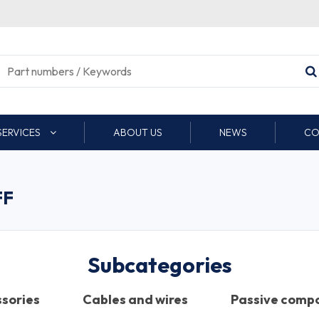
SERVICES
ABOUT US
NEWS
CO
FF
Subcategories
sories
Cables and wires
Passive comp