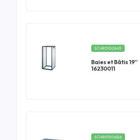
SCHR0100865
Baies et Bâtis 19''
16230011
SCHR0100686