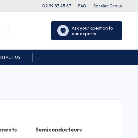
02 99 83 45 67
FAQ
Sorelec Group
Ask your question to
our experts
NTACT US
onents
Semiconducteurs