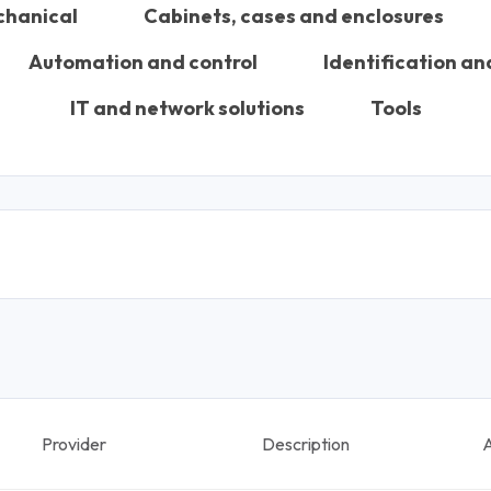
chanical
Cabinets, cases and enclosures
Automation and control
Identification an
IT and network solutions
Tools
Provider
Description
A