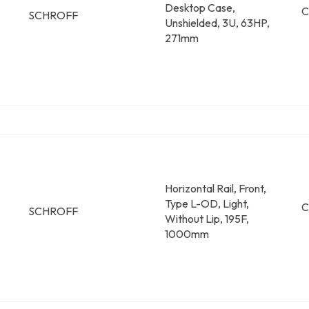
Desktop Case,
C
SCHROFF
Unshielded, 3U, 63HP,
271mm
Horizontal Rail, Front,
Type L-OD, Light,
C
SCHROFF
Without Lip, 195F,
1000mm