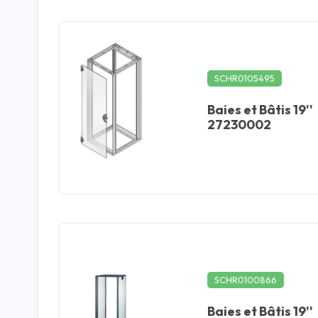
SCHR0105495
Baies et Bâtis 19''
27230002
SCHR0100866
Baies et Bâtis 19''