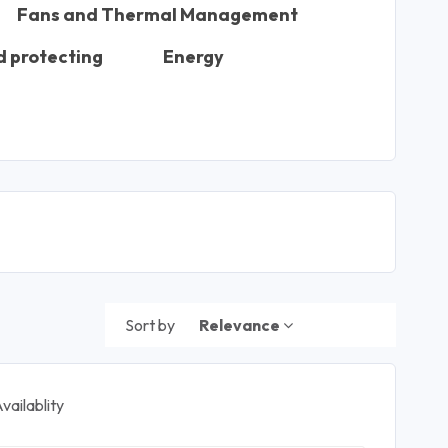
Fans and Thermal Management
d protecting
Energy
Sort by
Relevance
vailablity