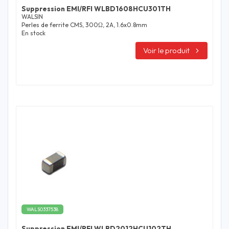
Suppression EMI/RFI WLBD1608HCU301TH
WALSIN
Perles de ferrite CMS, 300Ω, 2A, 1.6x0.8mm
En stock
Voir le produit
WALS0337538
Suppression EMI/RFI WLBD2012HCU102TH