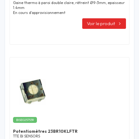
Gaine thermo à paroi double claire, rétreint Ø9-3mm, epaisseur
1.4mm
En cours d'approvisionnement
Voir le produit
BISE0257539
Potentiomètres 23BR10KLFTR
TTE BI SENSORS