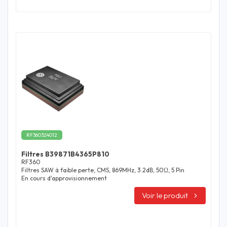
RF360324012
Filtres B39871B4365P810
RF360
Filtres SAW à faible perte, CMS, 869MHz, 3.2dB, 50Ω, 5 Pin
En cours d'approvisionnement
Voir le produit