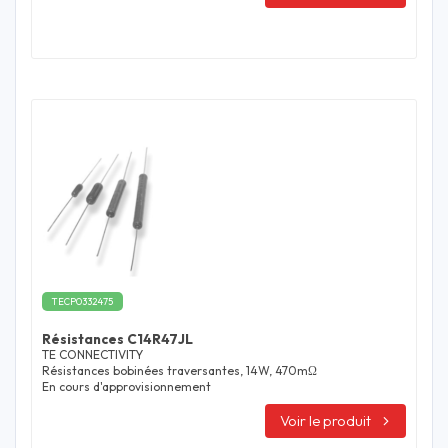
TECP0332475
Résistances C14R47JL
TE CONNECTIVITY
Résistances bobinées traversantes, 14W, 470mΩ
En cours d'approvisionnement
Voir le produit