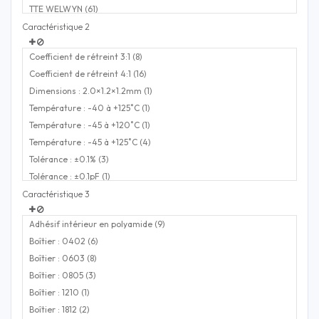
TTE WELWYN (61)
WALSIN (32)
Caractéristique 2
Coefficient de rétreint 3:1 (8)
Coefficient de rétreint 4:1 (16)
Dimensions : 2.0×1.2×1.2mm (1)
Température : -40 à +125˚C (1)
Température : -45 à +120˚C (1)
Température : -45 à +125˚C (4)
Tolérance : ±0.1% (3)
Tolérance : ±0.1pF (1)
Tolérance : ±0.5% (1)
Caractéristique 3
Tolérance : ±0.25pF (1)
Adhésif intérieur en polyamide (9)
Tolérance : ±1% (34)
Boîtier : 0402 (6)
Tolérance : ±2% (1)
Boîtier : 0603 (8)
Tolérance : ±5% (31)
Boîtier : 0805 (3)
Tolérance : ±10% (20)
Boîtier : 1210 (1)
Tolérance : ± 10% (1)
Boîtier : 1812 (2)
Tolérance : ±20% (54)