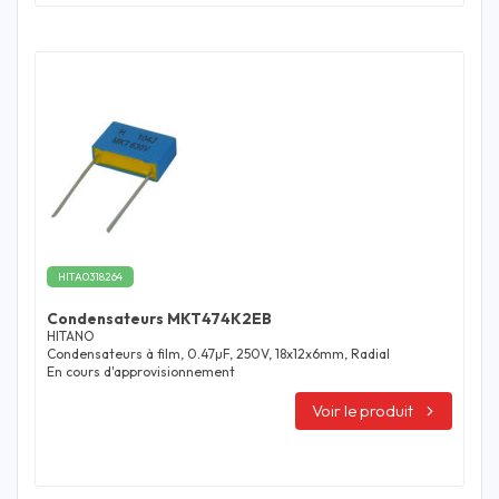
HITA0318264
Condensateurs MKT474K2EB
HITANO
Condensateurs à film, 0.47µF, 250V, 18x12x6mm, Radial
En cours d'approvisionnement
Voir le produit