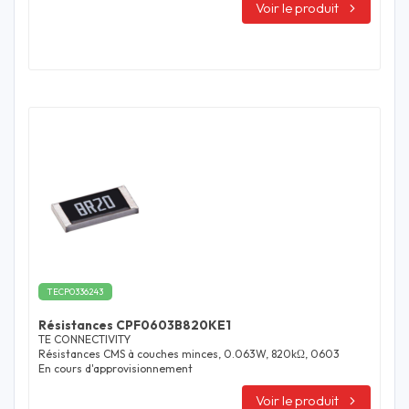
Résistance DC max : 0.4 Ohms (1)
Voir le produit
Résistance DC max : 0.15 Ohms (1)
Résistance DC max : 35 mOhms (1)
Résistance DC max : 50 mOhms (1)
Résistance DC max : 756 mOhms (1)
Temperature : -55 à 170°C (1)
Tolérance : ±20% (1)
TECP0336243
Résistances CPF0603B820KE1
TE CONNECTIVITY
Résistances CMS à couches minces, 0.063W, 820kΩ, 0603
En cours d'approvisionnement
Voir le produit