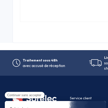
Li
Traitement sous 48h
so
avec accusé de réception
st
Service client
FAQ