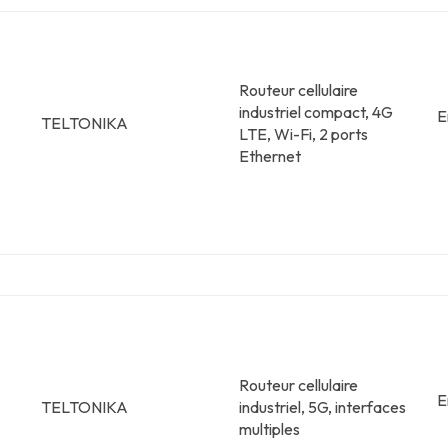
Routeur cellulaire
industriel compact, 4G
E
TELTONIKA
LTE, Wi-Fi, 2 ports
Ethernet
Routeur cellulaire
E
TELTONIKA
industriel, 5G, interfaces
multiples