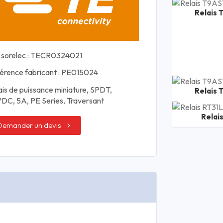
Relais 
 sorelec : TECR0324021
érence fabricant : PE015024
ais de puissance miniature, SPDT,
Relais 
DC, 5A, PE Series, Traversant
Relai
Demander un devis