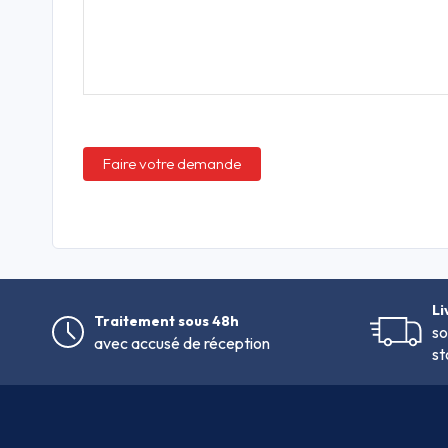
Li
Traitement sous 48h
so
avec accusé de réception
st