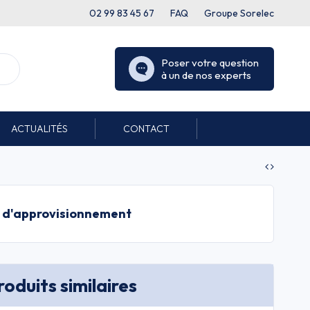
02 99 83 45 67
FAQ
Groupe Sorelec
Poser votre question
à un de nos experts
ACTUALITÉS
CONTACT
s d'approvisionnement
oduits similaires